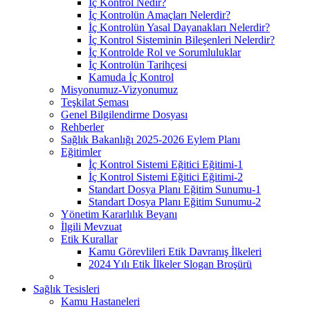
İç Kontrol Nedir?
İç Kontrolün Amaçları Nelerdir?
İç Kontrolün Yasal Dayanakları Nelerdir?
İç Kontrol Sisteminin Bileşenleri Nelerdir?
İç Kontrolde Rol ve Sorumluluklar
İç Kontrolün Tarihçesi
Kamuda İç Kontrol
Misyonumuz-Vizyonumuz
Teşkilat Şeması
Genel Bilgilendirme Dosyası
Rehberler
Sağlık Bakanlığı 2025-2026 Eylem Planı
Eğitimler
İç Kontrol Sistemi Eğitici Eğitimi-1
İç Kontrol Sistemi Eğitici Eğitimi-2
Standart Dosya Planı Eğitim Sunumu-1
Standart Dosya Planı Eğitim Sunumu-2
Yönetim Kararlılık Beyanı
İlgili Mevzuat
Etik Kurallar
Kamu Görevlileri Etik Davranış İlkeleri
2024 Yılı Etik İlkeler Slogan Broşürü
Sağlık Tesisleri
Kamu Hastaneleri