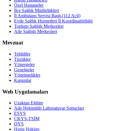
Özel Hastaneler
İlçe Sağlık Müdürlükleri
İl Ambulans Servisi Başh.(112 Acil)
Evde Sağlık Hizmetleri İl Koordinatörlüğü
Toplum Sağlığı Merkezleri
Aile Sağlığı Merkezleri
Mevzuat
Tebliğler
Tüzükler
Yönergeler
Genelgeler
Yönetmelikler
Kanunlar
Web Uygulamaları
Uzaktan Eğitim
Aile Hekimliği Laboratuvar Sonuçları
ESYS
ÇKYS-TSİM
DYS
Hasta Hakları