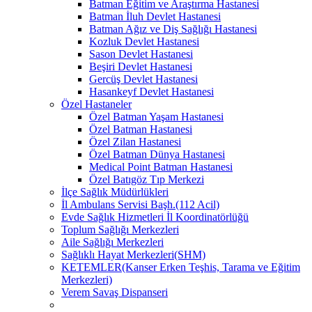
Batman Eğitim ve Araştırma Hastanesi
Batman İluh Devlet Hastanesi
Batman Ağız ve Diş Sağlığı Hastanesi
Kozluk Devlet Hastanesi
Sason Devlet Hastanesi
Beşiri Devlet Hastanesi
Gercüş Devlet Hastanesi
Hasankeyf Devlet Hastanesi
Özel Hastaneler
Özel Batman Yaşam Hastanesi
Özel Batman Hastanesi
Özel Zilan Hastanesi
Özel Batman Dünya Hastanesi
Medical Point Batman Hastanesi
Özel Batıgöz Tıp Merkezi
İlçe Sağlık Müdürlükleri
İl Ambulans Servisi Başh.(112 Acil)
Evde Sağlık Hizmetleri İl Koordinatörlüğü
Toplum Sağlığı Merkezleri
Aile Sağlığı Merkezleri
Sağlıklı Hayat Merkezleri(SHM)
KETEMLER(Kanser Erken Teşhis, Tarama ve Eğitim
Merkezleri)
Verem Savaş Dispanseri