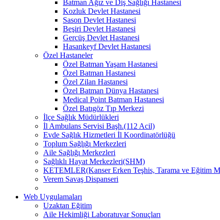
Batman Ağız ve Diş Sağlığı Hastanesi
Kozluk Devlet Hastanesi
Sason Devlet Hastanesi
Beşiri Devlet Hastanesi
Gercüş Devlet Hastanesi
Hasankeyf Devlet Hastanesi
Özel Hastaneler
Özel Batman Yaşam Hastanesi
Özel Batman Hastanesi
Özel Zilan Hastanesi
Özel Batman Dünya Hastanesi
Medical Point Batman Hastanesi
Özel Batıgöz Tıp Merkezi
İlçe Sağlık Müdürlükleri
İl Ambulans Servisi Başh.(112 Acil)
Evde Sağlık Hizmetleri İl Koordinatörlüğü
Toplum Sağlığı Merkezleri
Aile Sağlığı Merkezleri
Sağlıklı Hayat Merkezleri(SHM)
KETEMLER(Kanser Erken Teşhis, Tarama ve Eğitim Me
Verem Savaş Dispanseri
Web Uygulamaları
Uzaktan Eğitim
Aile Hekimliği Laboratuvar Sonuçları