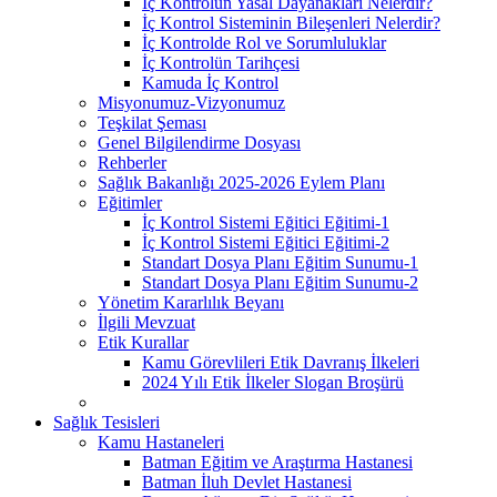
İç Kontrolün Yasal Dayanakları Nelerdir?
İç Kontrol Sisteminin Bileşenleri Nelerdir?
İç Kontrolde Rol ve Sorumluluklar
İç Kontrolün Tarihçesi
Kamuda İç Kontrol
Misyonumuz-Vizyonumuz
Teşkilat Şeması
Genel Bilgilendirme Dosyası
Rehberler
Sağlık Bakanlığı 2025-2026 Eylem Planı
Eğitimler
İç Kontrol Sistemi Eğitici Eğitimi-1
İç Kontrol Sistemi Eğitici Eğitimi-2
Standart Dosya Planı Eğitim Sunumu-1
Standart Dosya Planı Eğitim Sunumu-2
Yönetim Kararlılık Beyanı
İlgili Mevzuat
Etik Kurallar
Kamu Görevlileri Etik Davranış İlkeleri
2024 Yılı Etik İlkeler Slogan Broşürü
Sağlık Tesisleri
Kamu Hastaneleri
Batman Eğitim ve Araştırma Hastanesi
Batman İluh Devlet Hastanesi