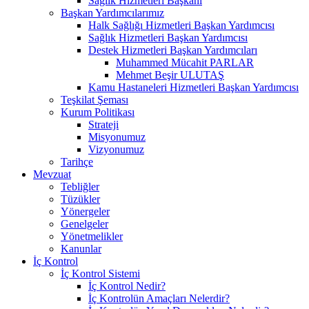
Sağlık Hizmetleri Başkanı
Başkan Yardımcılarımız
Halk Sağlığı Hizmetleri Başkan Yardımcısı
Sağlık Hizmetleri Başkan Yardımcısı
Destek Hizmetleri Başkan Yardımcıları
Muhammed Mücahit PARLAR
Mehmet Beşir ULUTAŞ
Kamu Hastaneleri Hizmetleri Başkan Yardımcısı
Teşkilat Şeması
Kurum Politikası
Strateji
Misyonumuz
Vizyonumuz
Tarihçe
Mevzuat
Tebliğler
Tüzükler
Yönergeler
Genelgeler
Yönetmelikler
Kanunlar
İç Kontrol
İç Kontrol Sistemi
İç Kontrol Nedir?
İç Kontrolün Amaçları Nelerdir?