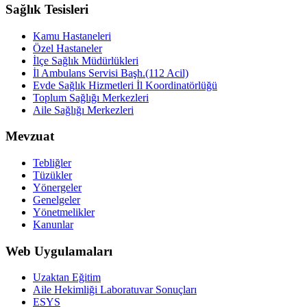
Sağlık Tesisleri
Kamu Hastaneleri
Özel Hastaneler
İlçe Sağlık Müdürlükleri
İl Ambulans Servisi Başh.(112 Acil)
Evde Sağlık Hizmetleri İl Koordinatörlüğü
Toplum Sağlığı Merkezleri
Aile Sağlığı Merkezleri
Mevzuat
Tebliğler
Tüzükler
Yönergeler
Genelgeler
Yönetmelikler
Kanunlar
Web Uygulamaları
Uzaktan Eğitim
Aile Hekimliği Laboratuvar Sonuçları
ESYS