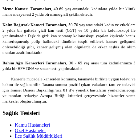
Meme Kanseri Taramaları
, 40-69 yaş arasındaki kadınlara yılda bir klinik
meme muayenesi 2 yılda bir mamografi çekilmektedir.
Kalın Bağırsak Kanseri Taramaları,
50-70 yaş arasındaki kadın ve erkeklere
2 yılda bir gaitada gizli kan testi (GGT) ve 10 yılda bir kolonoskopi ile
yapılmaktadır. Dışkıda gizli kan saptanıp kolonoskopi yapılan kişilerde henüz
kanserleşmemiş polip halindeki tümörler tespit edilerek kanser gelişmesi
önlenebildiği gibi, kanser gelişmiş olan olgularda da erken teşhis ile ölüm
oranları azaltılmaktadır.
Rahim Ağzı Kanserleri Taramaları
, 30 - 65 yaş arası tüm kadınlarımıza 5
yılda bir HPV-DNA ve smear testi yapılmaktadır.
Kanserle mücadele kanserden korunma, taramayla birlikte uygun tedavi ve
bakım ile sağlanabilir. Tarama sonrası pozitif çıkan vakaların tanı ve tedavisi
için Kanser Dairesi Başkanlığı’nca 81 il’e yönelik hastaların yönlendirileceği
ve tanıdan tedaviye Avrupa Birliği kriterleri çerçevesinde hizmetler veren
merkezler oluşturulmuştur.
Sağlık Tesisleri
Kamu Hastaneleri
Özel Hastaneler
İlçe Sağlık Müdürlükleri