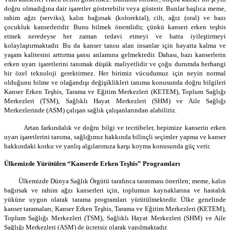
doğru olmadığına dair işaretler gösterebilir veya gösterir. Bunlar başlıca meme,
rahim ağzı (serviks), kalın bağırsak (kolorektal), cilt, ağız (oral) ve bazı
çocukluk kanserleridir. Bunu bilmek önemlidir, çünkü kanseri erken teşhis
etmek neredeyse her zaman tedavi etmeyi ve hatta iyileştirmeyi
kolaylaştırmaktadır. Bu da kanser tanısı alan insanlar için hayatta kalma ve
yaşam kalitesini arttırma şansı anlamına gelmektedir. Dahası, bazı kanserlerin
erken uyarı işaretlerini tanımak düşük maliyetlidir ve çoğu durumda herhangi
bir özel teknoloji gerektirmez. Her birimiz vücudumuz için neyin normal
olduğunu bilme ve olağandışı değişiklikleri tanıma konusunda doğru bilgileri
Kanser Erken Teşhis, Tarama ve Eğitim Merkezleri (KETEM), Toplum Sağlığı
Merkezleri (TSM), Sağlıklı Hayat Merkezleri (SHM) ve Aile Sağlığı
Merkezlerinde (ASM) çalışan sağlık çalışanlarından alabiliriz.
Artan farkındalık ve doğru bilgi ve tecrübeler, hepimize kanserin erken
uyarı işaretlerini tanıma, sağlığımız hakkında bilinçli seçimler yapma ve kanser
hakkındaki korku ve yanlış algılarımıza karşı koyma konusunda güç verir.
Ülkemizde Yürütülen “Kanserde Erken Teşhis” Programları
Ülkemizde Dünya Sağlık Örgütü tarafınca taranması önerilen; meme, kalın
bağırsak ve rahim ağzı kanserleri için, toplumun kaynaklarına ve hastalık
yüküne uygun olarak tarama programları yürütülmektedir. Ülke genelinde
kanser taramaları; Kanser Erken Teşhis, Tarama ve Eğitim Merkezleri (KETEM),
Toplum Sağlığı Merkezleri (TSM), Sağlıklı Hayat Merkezleri (SHM) ve Aile
Sağlığı Merkezleri (ASM) de ücretsiz olarak yapılmaktadır.