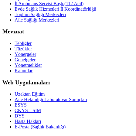
İl Ambulans Servisi Başh.(112 Acil)
Evde Sağlık Hizmetleri İl Koordinatörlüğü
Toplum Sağlığı Merkezleri
Aile Sağlığı Merkezleri
Mevzuat
Tebliğler
Tüzükler
Yönergeler
Genelgeler
Yönetmelikler
Kanunlar
Web Uygulamaları
Uzaktan Eğitim
Aile Hekimliği Laboratuvar Sonuçları
ESYS
ÇKYS-TSİM
DYS
Hasta Hakları
E-Posta (Sağlık Bakanlığı)