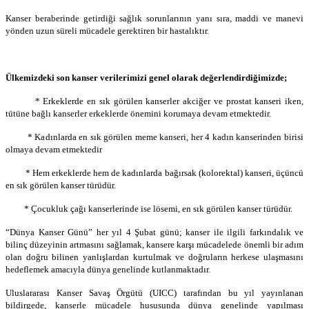
Kanser beraberinde getirdiği sağlık sorunlarının yanı sıra, maddi ve manevi
yönden uzun süreli mücadele gerektiren bir hastalıktır.
Ülkemizdeki son kanser verilerimizi genel olarak değerlendirdiğimizde;
* Erkeklerde en sık görülen kanserler akciğer ve prostat kanseri iken,
tütüne bağlı kanserler erkeklerde önemini korumaya devam etmektedir.
* Kadınlarda en sık görülen meme kanseri, her 4 kadın kanserinden birisi
olmaya devam etmektedir
* Hem erkeklerde hem de kadınlarda bağırsak (kolorektal) kanseri, üçüncü
en sık görülen kanser türüdür.
* Çocukluk çağı kanserlerinde ise lösemi, en sık görülen kanser türüdür.
“Dünya Kanser Günü” her yıl 4 Şubat günü; kanser ile ilgili farkındalık ve
bilinç düzeyinin artmasını sağlamak, kansere karşı mücadelede önemli bir adım
olan doğru bilinen yanlışlardan kurtulmak ve doğruların herkese ulaşmasını
hedeflemek amacıyla dünya genelinde kutlanmaktadır.
Uluslararası Kanser Savaş Örgütü (UICC) tarafından bu yıl yayınlanan
bildirgede, kanserle mücadele hususunda dünya genelinde yapılması