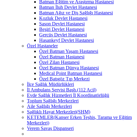
Batman Eğitim ve Araştırma Hastanesi
Batman İluh Devlet Hastanesi
Batman Ağız ve Diş Sağlığı Hastanesi
Kozluk Devlet Hastanesi
Sason Devlet Hastanesi
Beşiri Devlet Hastanesi
Gercüş Devlet Hastanesi
Hasankeyf Devlet Hastanesi
Özel Hastaneler
Özel Batman Yaşam Hastanesi
Özel Batman Hastanesi
Özel Zilan Hastanesi
Özel Batman Dünya Hastanesi
Medical Point Batman Hastanesi
Özel Batıgöz Tıp Merkezi
İlçe Sağlık Müdürlükleri
İl Ambulans Servisi Başh.(112 Acil)
Evde Sağlık Hizmetleri İl Koordinatörlüğü
Toplum Sağlığı Merkezleri
Aile Sağlığı Merkezleri
Sağlıklı Hayat Merkezleri(SHM)
KETEMLER(Kanser Erken Teşhis, Tarama ve Eğitim
Merkezleri)
Verem Savaş Dispanseri