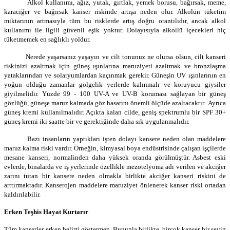
Alkol kullanımı, ağız, yutak, gırtlak, yemek borusu, bağırsak, meme,
karaciğer ve bağırsak kanser riskinde artışa neden olur. Alkolün tüketim
miktarının artmasıyla tüm bu risklerde artış doğru orantılıdır, ancak alkol
kullanımı ile ilgili güvenli eşik yoktur. Dolayısıyla alkollü içecekleri hiç
tüketmemek en sağlıklı yoldur.
Nerede yaşarsanız yaşayın ve cilt tonunuz ne olursa olsun, cilt kanseri
riskinizi azaltmak için güneş ışınlarına maruziyeti azaltmak ve bronzlaşma
yataklarından ve solaryumlardan kaçınmak gerekir. Güneşin UV ışınlarının en
yoğun olduğu zamanlar gölgelik yerlerde kalınmalı ve koruyucu giysiler
giyilmelidir. Yüzde 99 - 100 UV-A ve UV-B koruması sağlayan bir güneş
gözlüğü, güneşe maruz kalmada göz hasarını önemli ölçüde azaltacaktır. Ayrıca
güneş kremi kullanılmalıdır. Açıkta kalan cilde, geniş spektrumlu bir SPF 30+
güneş kremi iki saatte bir ve gerektiğinde daha sık uygulanmalıdır.
Bazı insanların yaptıkları işten dolayı kansere neden olan maddelere
maruz kalma riski vardır. Örneğin, kimyasal boya endüstrisinde çalışan işçilerde
mesane kanseri, normalinden daha yüksek oranda görülmüştür. Asbest eski
evlerde, binalarda ve iş yerlerinde özellikle mezotelyoma adı verilen ve akciğer
zarını tutan bir kansere neden olmakla birlikte akciğer kanseri riskini de
arttırmaktadır. Kanserojen maddelere maruziyet önlenerek kanser riski ortadan
kaldırılabilir.
Erken Teşhis Hayat Kurtarır
Tüm kanserler erken belirti göstermez. Bununla birlikte, birçok kanser bir şeyin