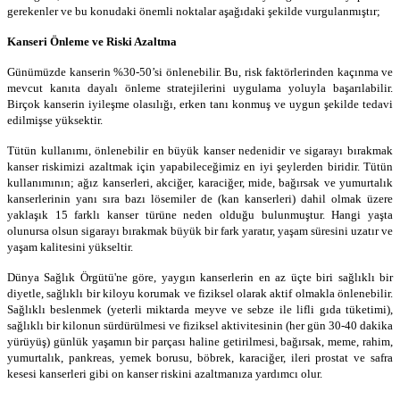
gerekenler ve bu konudaki önemli noktalar aşağıdaki şekilde vurgulanmıştır;
Kanseri Önleme ve Riski Azaltma
Günümüzde kanserin %30-50’si önlenebilir. Bu, risk faktörlerinden kaçınma ve
mevcut kanıta dayalı önleme stratejilerini uygulama yoluyla başarılabilir.
Birçok kanserin iyileşme olasılığı, erken tanı konmuş ve uygun şekilde tedavi
edilmişse yüksektir.
Tütün kullanımı, önlenebilir en büyük kanser nedenidir ve sigarayı bırakmak
kanser riskimizi azaltmak için yapabileceğimiz en iyi şeylerden biridir. Tütün
kullanımının; ağız kanserleri, akciğer, karaciğer, mide, bağırsak ve yumurtalık
kanserlerinin yanı sıra bazı lösemiler de (kan kanserleri) dahil olmak üzere
yaklaşık 15 farklı kanser türüne neden olduğu bulunmuştur. Hangi yaşta
olunursa olsun sigarayı bırakmak büyük bir fark yaratır, yaşam süresini uzatır ve
yaşam kalitesini yükseltir.
Dünya Sağlık Örgütü'ne göre, yaygın kanserlerin en az üçte biri sağlıklı bir
diyetle, sağlıklı bir kiloyu korumak ve fiziksel olarak aktif olmakla önlenebilir.
Sağlıklı beslenmek (yeterli miktarda meyve ve sebze ile lifli gıda tüketimi),
sağlıklı bir kilonun sürdürülmesi ve fiziksel aktivitesinin (her gün 30-40 dakika
yürüyüş) günlük yaşamın bir parçası haline getirilmesi, bağırsak, meme, rahim,
yumurtalık, pankreas, yemek borusu, böbrek, karaciğer, ileri prostat ve safra
kesesi kanserleri gibi on kanser riskini azaltmanıza yardımcı olur.