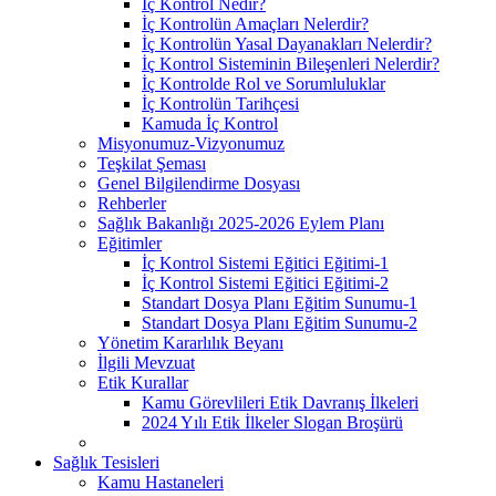
İç Kontrol Nedir?
İç Kontrolün Amaçları Nelerdir?
İç Kontrolün Yasal Dayanakları Nelerdir?
İç Kontrol Sisteminin Bileşenleri Nelerdir?
İç Kontrolde Rol ve Sorumluluklar
İç Kontrolün Tarihçesi
Kamuda İç Kontrol
Misyonumuz-Vizyonumuz
Teşkilat Şeması
Genel Bilgilendirme Dosyası
Rehberler
Sağlık Bakanlığı 2025-2026 Eylem Planı
Eğitimler
İç Kontrol Sistemi Eğitici Eğitimi-1
İç Kontrol Sistemi Eğitici Eğitimi-2
Standart Dosya Planı Eğitim Sunumu-1
Standart Dosya Planı Eğitim Sunumu-2
Yönetim Kararlılık Beyanı
İlgili Mevzuat
Etik Kurallar
Kamu Görevlileri Etik Davranış İlkeleri
2024 Yılı Etik İlkeler Slogan Broşürü
Sağlık Tesisleri
Kamu Hastaneleri