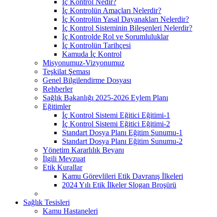
İç Kontrol Nedir?
İç Kontrolün Amaçları Nelerdir?
İç Kontrolün Yasal Dayanakları Nelerdir?
İç Kontrol Sisteminin Bileşenleri Nelerdir?
İç Kontrolde Rol ve Sorumluluklar
İç Kontrolün Tarihçesi
Kamuda İç Kontrol
Misyonumuz-Vizyonumuz
Teşkilat Şeması
Genel Bilgilendirme Dosyası
Rehberler
Sağlık Bakanlığı 2025-2026 Eylem Planı
Eğitimler
İç Kontrol Sistemi Eğitici Eğitimi-1
İç Kontrol Sistemi Eğitici Eğitimi-2
Standart Dosya Planı Eğitim Sunumu-1
Standart Dosya Planı Eğitim Sunumu-2
Yönetim Kararlılık Beyanı
İlgili Mevzuat
Etik Kurallar
Kamu Görevlileri Etik Davranış İlkeleri
2024 Yılı Etik İlkeler Slogan Broşürü
Sağlık Tesisleri
Kamu Hastaneleri