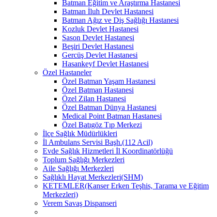
Batman Eğitim ve Araştırma Hastanesi
Batman İluh Devlet Hastanesi
Batman Ağız ve Diş Sağlığı Hastanesi
Kozluk Devlet Hastanesi
Sason Devlet Hastanesi
Beşiri Devlet Hastanesi
Gercüş Devlet Hastanesi
Hasankeyf Devlet Hastanesi
Özel Hastaneler
Özel Batman Yaşam Hastanesi
Özel Batman Hastanesi
Özel Zilan Hastanesi
Özel Batman Dünya Hastanesi
Medical Point Batman Hastanesi
Özel Batıgöz Tıp Merkezi
İlçe Sağlık Müdürlükleri
İl Ambulans Servisi Başh.(112 Acil)
Evde Sağlık Hizmetleri İl Koordinatörlüğü
Toplum Sağlığı Merkezleri
Aile Sağlığı Merkezleri
Sağlıklı Hayat Merkezleri(SHM)
KETEMLER(Kanser Erken Teşhis, Tarama ve Eğitim
Merkezleri)
Verem Savaş Dispanseri