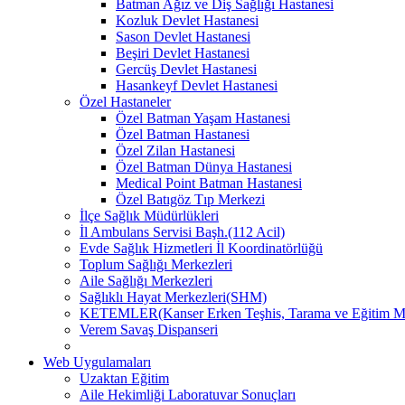
Batman Ağız ve Diş Sağlığı Hastanesi
Kozluk Devlet Hastanesi
Sason Devlet Hastanesi
Beşiri Devlet Hastanesi
Gercüş Devlet Hastanesi
Hasankeyf Devlet Hastanesi
Özel Hastaneler
Özel Batman Yaşam Hastanesi
Özel Batman Hastanesi
Özel Zilan Hastanesi
Özel Batman Dünya Hastanesi
Medical Point Batman Hastanesi
Özel Batıgöz Tıp Merkezi
İlçe Sağlık Müdürlükleri
İl Ambulans Servisi Başh.(112 Acil)
Evde Sağlık Hizmetleri İl Koordinatörlüğü
Toplum Sağlığı Merkezleri
Aile Sağlığı Merkezleri
Sağlıklı Hayat Merkezleri(SHM)
KETEMLER(Kanser Erken Teşhis, Tarama ve Eğitim Me
Verem Savaş Dispanseri
Web Uygulamaları
Uzaktan Eğitim
Aile Hekimliği Laboratuvar Sonuçları