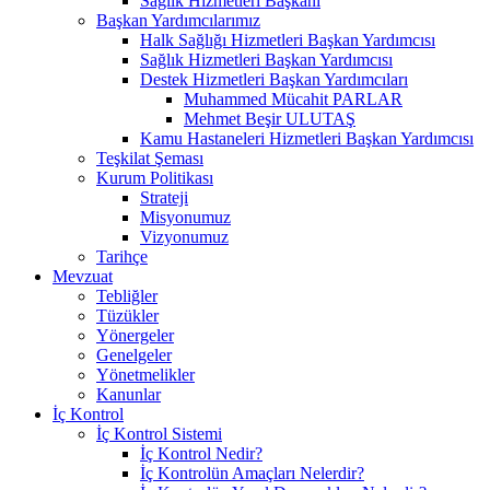
Sağlık Hizmetleri Başkanı
Başkan Yardımcılarımız
Halk Sağlığı Hizmetleri Başkan Yardımcısı
Sağlık Hizmetleri Başkan Yardımcısı
Destek Hizmetleri Başkan Yardımcıları
Muhammed Mücahit PARLAR
Mehmet Beşir ULUTAŞ
Kamu Hastaneleri Hizmetleri Başkan Yardımcısı
Teşkilat Şeması
Kurum Politikası
Strateji
Misyonumuz
Vizyonumuz
Tarihçe
Mevzuat
Tebliğler
Tüzükler
Yönergeler
Genelgeler
Yönetmelikler
Kanunlar
İç Kontrol
İç Kontrol Sistemi
İç Kontrol Nedir?
İç Kontrolün Amaçları Nelerdir?