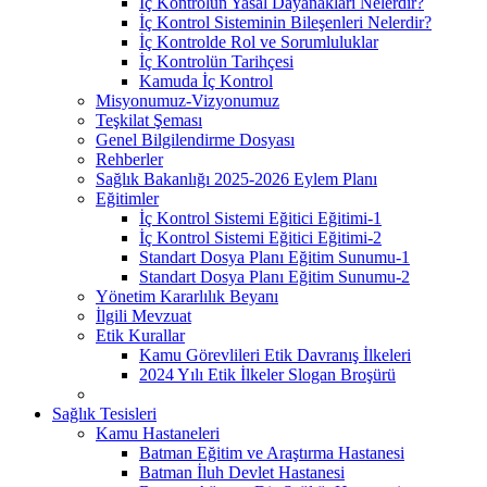
İç Kontrolün Yasal Dayanakları Nelerdir?
İç Kontrol Sisteminin Bileşenleri Nelerdir?
İç Kontrolde Rol ve Sorumluluklar
İç Kontrolün Tarihçesi
Kamuda İç Kontrol
Misyonumuz-Vizyonumuz
Teşkilat Şeması
Genel Bilgilendirme Dosyası
Rehberler
Sağlık Bakanlığı 2025-2026 Eylem Planı
Eğitimler
İç Kontrol Sistemi Eğitici Eğitimi-1
İç Kontrol Sistemi Eğitici Eğitimi-2
Standart Dosya Planı Eğitim Sunumu-1
Standart Dosya Planı Eğitim Sunumu-2
Yönetim Kararlılık Beyanı
İlgili Mevzuat
Etik Kurallar
Kamu Görevlileri Etik Davranış İlkeleri
2024 Yılı Etik İlkeler Slogan Broşürü
Sağlık Tesisleri
Kamu Hastaneleri
Batman Eğitim ve Araştırma Hastanesi
Batman İluh Devlet Hastanesi