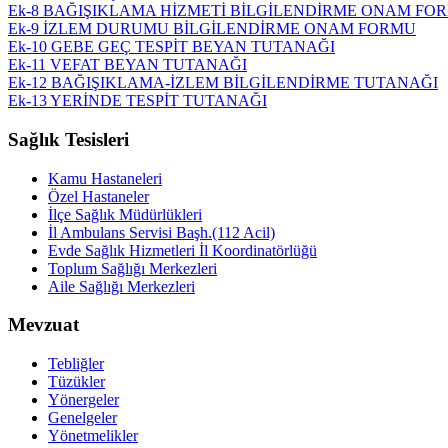
Ek-8 BAĞIŞIKLAMA HİZMETİ BİLGİLENDİRME ONAM FO
Ek-9 İZLEM DURUMU BİLGİLENDİRME ONAM FORMU
Ek-10 GEBE GEÇ TESPİT BEYAN TUTANAĞI
Ek-11 VEFAT BEYAN TUTANAĞI
Ek-12 BAĞIŞIKLAMA-İZLEM BİLGİLENDİRME TUTANAĞI
Ek-13 YERİNDE TESPİT TUTANAĞI
Sağlık Tesisleri
Kamu Hastaneleri
Özel Hastaneler
İlçe Sağlık Müdürlükleri
İl Ambulans Servisi Başh.(112 Acil)
Evde Sağlık Hizmetleri İl Koordinatörlüğü
Toplum Sağlığı Merkezleri
Aile Sağlığı Merkezleri
Mevzuat
Tebliğler
Tüzükler
Yönergeler
Genelgeler
Yönetmelikler