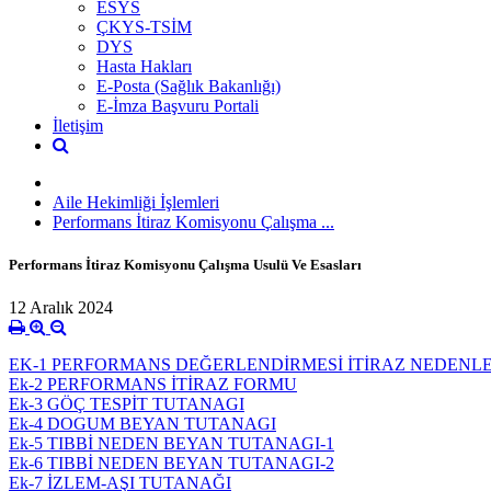
ESYS
ÇKYS-TSİM
DYS
Hasta Hakları
E-Posta (Sağlık Bakanlığı)
E-İmza Başvuru Portali
İletişim
Aile Hekimliği İşlemleri
Performans İtiraz Komisyonu Çalışma ...
Performans İtiraz Komisyonu Çalışma Usulü Ve Esasları
12 Aralık 2024
EK-1 PERFORMANS DEĞERLENDİRMESİ İTİRAZ NEDENLE
Ek-2 PERFORMANS İTİRAZ FORMU
Ek-3 GÖÇ TESPİT TUTANAGI
Ek-4 DOGUM BEYAN TUTANAGI
Ek-5 TIBBİ NEDEN BEYAN TUTANAGI-1
Ek-6 TIBBİ NEDEN BEYAN TUTANAGI-2
Ek-7 İZLEM-AŞI TUTANAĞI