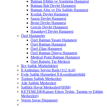
Batman Eğitim ve Araştırma Hastanesi
Batman İluh Devlet Hastanesi
Batman Ağız ve Diş Sağlığı Hastanesi
Kozluk Devlet Hastanesi
Sason Devlet Hastanesi
Beşiri Devlet Hastanesi
Gercüş Devlet Hastanesi
Hasankeyf Devlet Hastanesi
Özel Hastaneler
Özel Batman Yaşam Hastanesi
Özel Batman Hastanesi
Özel Zilan Hastanesi
Özel Batman Dünya Hastanesi
Medical Point Batman Hastanesi
Özel Batıgöz Tıp Merkezi
İlçe Sağlık Müdürlükleri
İl Ambulans Servisi Başh.(112 Acil)
Evde Sağlık Hizmetleri İl Koordinatörlüğü
Toplum Sağlığı Merkezleri
Aile Sağlığı Merkezleri
Sağlıklı Hayat Merkezleri(SHM)
KETEMLER(Kanser Erken Teşhis, Tarama ve Eğitim
Merkezleri)
Verem Savaş Dispanseri