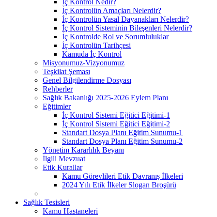
İç Kontrol Nedir?
İç Kontrolün Amaçları Nelerdir?
İç Kontrolün Yasal Dayanakları Nelerdir?
İç Kontrol Sisteminin Bileşenleri Nelerdir?
İç Kontrolde Rol ve Sorumluluklar
İç Kontrolün Tarihçesi
Kamuda İç Kontrol
Misyonumuz-Vizyonumuz
Teşkilat Şeması
Genel Bilgilendirme Dosyası
Rehberler
Sağlık Bakanlığı 2025-2026 Eylem Planı
Eğitimler
İç Kontrol Sistemi Eğitici Eğitimi-1
İç Kontrol Sistemi Eğitici Eğitimi-2
Standart Dosya Planı Eğitim Sunumu-1
Standart Dosya Planı Eğitim Sunumu-2
Yönetim Kararlılık Beyanı
İlgili Mevzuat
Etik Kurallar
Kamu Görevlileri Etik Davranış İlkeleri
2024 Yılı Etik İlkeler Slogan Broşürü
Sağlık Tesisleri
Kamu Hastaneleri