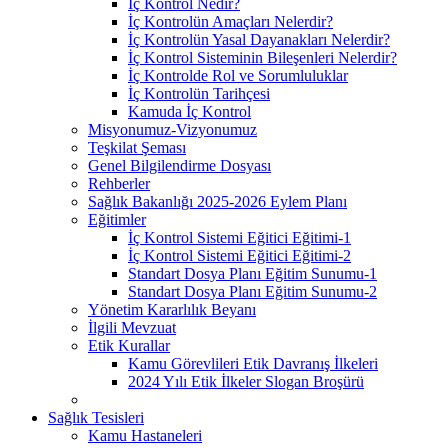
İç Kontrol Nedir?
İç Kontrolün Amaçları Nelerdir?
İç Kontrolün Yasal Dayanakları Nelerdir?
İç Kontrol Sisteminin Bileşenleri Nelerdir?
İç Kontrolde Rol ve Sorumluluklar
İç Kontrolün Tarihçesi
Kamuda İç Kontrol
Misyonumuz-Vizyonumuz
Teşkilat Şeması
Genel Bilgilendirme Dosyası
Rehberler
Sağlık Bakanlığı 2025-2026 Eylem Planı
Eğitimler
İç Kontrol Sistemi Eğitici Eğitimi-1
İç Kontrol Sistemi Eğitici Eğitimi-2
Standart Dosya Planı Eğitim Sunumu-1
Standart Dosya Planı Eğitim Sunumu-2
Yönetim Kararlılık Beyanı
İlgili Mevzuat
Etik Kurallar
Kamu Görevlileri Etik Davranış İlkeleri
2024 Yılı Etik İlkeler Slogan Broşürü
Sağlık Tesisleri
Kamu Hastaneleri