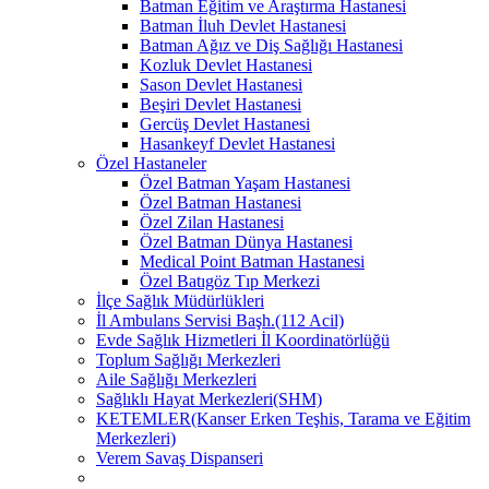
Batman Eğitim ve Araştırma Hastanesi
Batman İluh Devlet Hastanesi
Batman Ağız ve Diş Sağlığı Hastanesi
Kozluk Devlet Hastanesi
Sason Devlet Hastanesi
Beşiri Devlet Hastanesi
Gercüş Devlet Hastanesi
Hasankeyf Devlet Hastanesi
Özel Hastaneler
Özel Batman Yaşam Hastanesi
Özel Batman Hastanesi
Özel Zilan Hastanesi
Özel Batman Dünya Hastanesi
Medical Point Batman Hastanesi
Özel Batıgöz Tıp Merkezi
İlçe Sağlık Müdürlükleri
İl Ambulans Servisi Başh.(112 Acil)
Evde Sağlık Hizmetleri İl Koordinatörlüğü
Toplum Sağlığı Merkezleri
Aile Sağlığı Merkezleri
Sağlıklı Hayat Merkezleri(SHM)
KETEMLER(Kanser Erken Teşhis, Tarama ve Eğitim
Merkezleri)
Verem Savaş Dispanseri