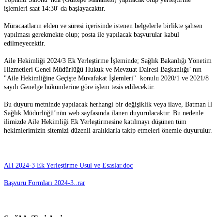
işlemleri saat 14:30' da başlayacaktır.
Müracaatların elden ve süresi içerisinde istenen belgelerle birlikte şahsen
yapılması gerekmekte olup; posta ile yapılacak başvurular kabul
edilmeyecektir.
Aile Hekimliği 2024/3 Ek Yerleştirme İşleminde; Sağlık Bakanlığı Yönetim
Hizmetleri Genel Müdürlüğü Hukuk ve Mevzuat Dairesi Başkanlığı’ nın
"Aile Hekimliğine Geçişte Muvafakat İşlemleri" konulu 2020/1 ve 2021/8
sayılı Genelge hükümlerine göre işlem tesis edilecektir.
Bu duyuru metninde yapılacak herhangi bir değişiklik veya ilave, Batman İl
Sağlık Müdürlüğü’nün web sayfasında ilanen duyurulacaktır. Bu nedenle
ilimizde Aile Hekimliği Ek Yerleştirmesine katılmayı düşünen tüm
hekimlerimizin sitemizi düzenli aralıklarla takip etmeleri önemle duyurulur.
AH 2024-3 Ek Yerleştirme Usul ve Esaslar.doc
Başvuru Formları 2024-3..rar