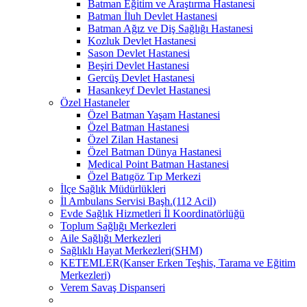
Batman Eğitim ve Araştırma Hastanesi
Batman İluh Devlet Hastanesi
Batman Ağız ve Diş Sağlığı Hastanesi
Kozluk Devlet Hastanesi
Sason Devlet Hastanesi
Beşiri Devlet Hastanesi
Gercüş Devlet Hastanesi
Hasankeyf Devlet Hastanesi
Özel Hastaneler
Özel Batman Yaşam Hastanesi
Özel Batman Hastanesi
Özel Zilan Hastanesi
Özel Batman Dünya Hastanesi
Medical Point Batman Hastanesi
Özel Batıgöz Tıp Merkezi
İlçe Sağlık Müdürlükleri
İl Ambulans Servisi Başh.(112 Acil)
Evde Sağlık Hizmetleri İl Koordinatörlüğü
Toplum Sağlığı Merkezleri
Aile Sağlığı Merkezleri
Sağlıklı Hayat Merkezleri(SHM)
KETEMLER(Kanser Erken Teşhis, Tarama ve Eğitim
Merkezleri)
Verem Savaş Dispanseri