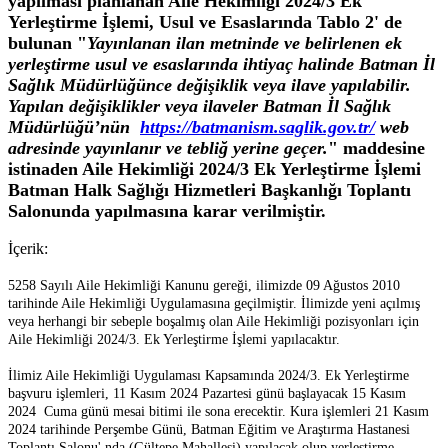
yapılması planlanan Aile Hekimliği 2024/3 Ek
Yerleştirme İşlemi, Usul ve Esaslarında Tablo 2' de
bulunan "
Yayınlanan ilan metninde ve belirlenen ek
yerleştirme usul ve esaslarında ihtiyaç halinde Batman İl
Sağlık Müdürlüğünce değişiklik veya ilave yapılabilir.
Yapılan değişiklikler veya ilaveler
Batman İl Sağlık
Müdürlüğü’nün
https://batmanism.saglik.gov.tr/
web
adresinde yayınlanır ve tebliğ yerine geçer.
" maddesine
istinaden Aile Hekimliği 2024/3 Ek Yerleştirme İşlemi
Batman Halk Sağlığı Hizmetleri Başkanlığı Toplantı
Salonunda yapılmasına karar verilmiştir.
İçerik:
5258 Sayılı Aile Hekimliği Kanunu gereği, ilimizde 09 Ağustos 2010
tarihinde Aile Hekimliği Uygulamasına geçilmiştir. İlimizde yeni açılmış
veya herhangi bir sebeple boşalmış olan Aile Hekimliği pozisyonları için
Aile Hekimliği 2024/3. Ek Yerleştirme İşlemi yapılacaktır.
İlimiz Aile Hekimliği Uygulaması Kapsamında 2024/3. Ek Yerleştirme
başvuru işlemleri, 11 Kasım 2024 Pazartesi günü başlayacak 15 Kasım
2024 Cuma günü mesai bitimi ile sona erecektir. Kura işlemleri 21 Kasım
2024 tarihinde Perşembe Günü, Batman Eğitim ve Araştırma Hastanesi
Toplantı Salonu' nda (Gültepe Mahallesi) yapılacak olup yerleştirme