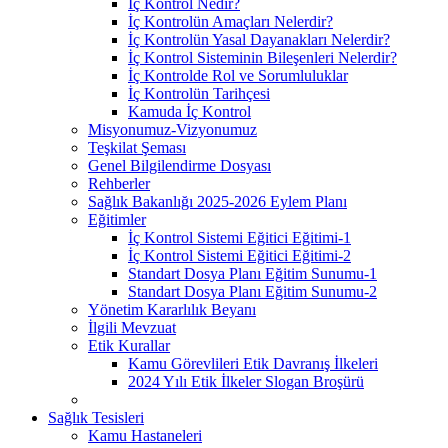
İç Kontrol Nedir?
İç Kontrolün Amaçları Nelerdir?
İç Kontrolün Yasal Dayanakları Nelerdir?
İç Kontrol Sisteminin Bileşenleri Nelerdir?
İç Kontrolde Rol ve Sorumluluklar
İç Kontrolün Tarihçesi
Kamuda İç Kontrol
Misyonumuz-Vizyonumuz
Teşkilat Şeması
Genel Bilgilendirme Dosyası
Rehberler
Sağlık Bakanlığı 2025-2026 Eylem Planı
Eğitimler
İç Kontrol Sistemi Eğitici Eğitimi-1
İç Kontrol Sistemi Eğitici Eğitimi-2
Standart Dosya Planı Eğitim Sunumu-1
Standart Dosya Planı Eğitim Sunumu-2
Yönetim Kararlılık Beyanı
İlgili Mevzuat
Etik Kurallar
Kamu Görevlileri Etik Davranış İlkeleri
2024 Yılı Etik İlkeler Slogan Broşürü
Sağlık Tesisleri
Kamu Hastaneleri