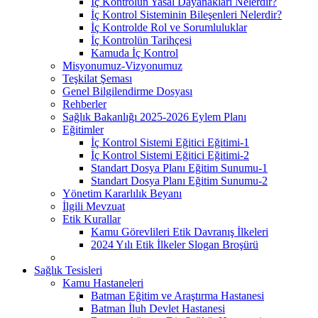
İç Kontrolün Yasal Dayanakları Nelerdir?
İç Kontrol Sisteminin Bileşenleri Nelerdir?
İç Kontrolde Rol ve Sorumluluklar
İç Kontrolün Tarihçesi
Kamuda İç Kontrol
Misyonumuz-Vizyonumuz
Teşkilat Şeması
Genel Bilgilendirme Dosyası
Rehberler
Sağlık Bakanlığı 2025-2026 Eylem Planı
Eğitimler
İç Kontrol Sistemi Eğitici Eğitimi-1
İç Kontrol Sistemi Eğitici Eğitimi-2
Standart Dosya Planı Eğitim Sunumu-1
Standart Dosya Planı Eğitim Sunumu-2
Yönetim Kararlılık Beyanı
İlgili Mevzuat
Etik Kurallar
Kamu Görevlileri Etik Davranış İlkeleri
2024 Yılı Etik İlkeler Slogan Broşürü
Sağlık Tesisleri
Kamu Hastaneleri
Batman Eğitim ve Araştırma Hastanesi
Batman İluh Devlet Hastanesi