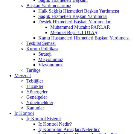
Sağlık Hizmetleri Başkanı
Başkan Yardımcılarımız
Halk Sağlığı Hizmetleri Başkan Yardımcısı
Sağlık Hizmetleri Başkan Yardımcısı
Destek Hizmetleri Başkan Yardımcıları
Muhammed Mücahit PARLAR
Mehmet Beşir ULUTAŞ
Kamu Hastaneleri Hizmetleri Başkan Yardımcısı
Teşkilat Şeması
Kurum Politikası
Strateji
Misyonumuz
Vizyonumuz
Tarihçe
Mevzuat
Tebliğler
Tüzükler
Yönergeler
Genelgeler
Yönetmelikler
Kanunlar
İç Kontrol
İç Kontrol Sistemi
İç Kontrol Nedir?
İç Kontrolün Amaçları Nelerdir?