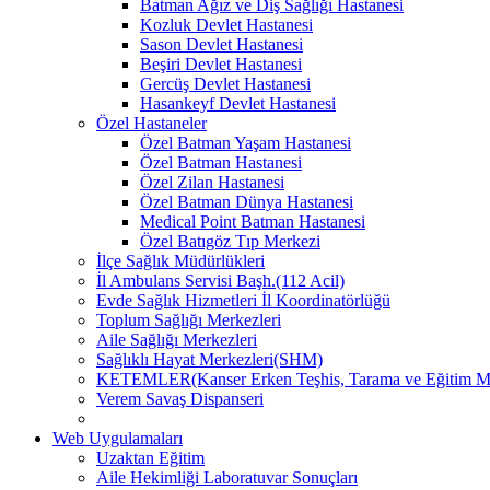
Batman Ağız ve Diş Sağlığı Hastanesi
Kozluk Devlet Hastanesi
Sason Devlet Hastanesi
Beşiri Devlet Hastanesi
Gercüş Devlet Hastanesi
Hasankeyf Devlet Hastanesi
Özel Hastaneler
Özel Batman Yaşam Hastanesi
Özel Batman Hastanesi
Özel Zilan Hastanesi
Özel Batman Dünya Hastanesi
Medical Point Batman Hastanesi
Özel Batıgöz Tıp Merkezi
İlçe Sağlık Müdürlükleri
İl Ambulans Servisi Başh.(112 Acil)
Evde Sağlık Hizmetleri İl Koordinatörlüğü
Toplum Sağlığı Merkezleri
Aile Sağlığı Merkezleri
Sağlıklı Hayat Merkezleri(SHM)
KETEMLER(Kanser Erken Teşhis, Tarama ve Eğitim Me
Verem Savaş Dispanseri
Web Uygulamaları
Uzaktan Eğitim
Aile Hekimliği Laboratuvar Sonuçları