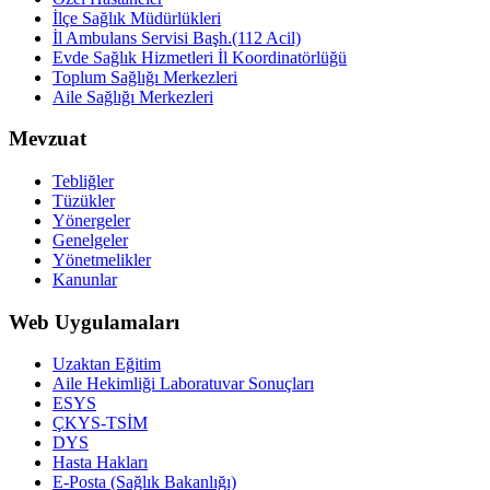
İlçe Sağlık Müdürlükleri
İl Ambulans Servisi Başh.(112 Acil)
Evde Sağlık Hizmetleri İl Koordinatörlüğü
Toplum Sağlığı Merkezleri
Aile Sağlığı Merkezleri
Mevzuat
Tebliğler
Tüzükler
Yönergeler
Genelgeler
Yönetmelikler
Kanunlar
Web Uygulamaları
Uzaktan Eğitim
Aile Hekimliği Laboratuvar Sonuçları
ESYS
ÇKYS-TSİM
DYS
Hasta Hakları
E-Posta (Sağlık Bakanlığı)