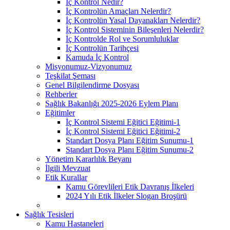
İç Kontrol Nedir?
İç Kontrolün Amaçları Nelerdir?
İç Kontrolün Yasal Dayanakları Nelerdir?
İç Kontrol Sisteminin Bileşenleri Nelerdir?
İç Kontrolde Rol ve Sorumluluklar
İç Kontrolün Tarihçesi
Kamuda İç Kontrol
Misyonumuz-Vizyonumuz
Teşkilat Şeması
Genel Bilgilendirme Dosyası
Rehberler
Sağlık Bakanlığı 2025-2026 Eylem Planı
Eğitimler
İç Kontrol Sistemi Eğitici Eğitimi-1
İç Kontrol Sistemi Eğitici Eğitimi-2
Standart Dosya Planı Eğitim Sunumu-1
Standart Dosya Planı Eğitim Sunumu-2
Yönetim Kararlılık Beyanı
İlgili Mevzuat
Etik Kurallar
Kamu Görevlileri Etik Davranış İlkeleri
2024 Yılı Etik İlkeler Slogan Broşürü
Sağlık Tesisleri
Kamu Hastaneleri