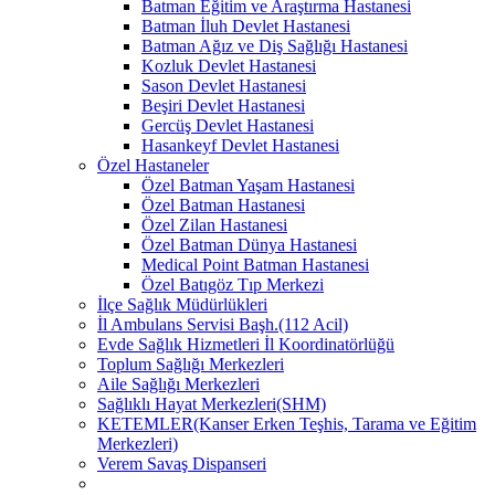
Batman Eğitim ve Araştırma Hastanesi
Batman İluh Devlet Hastanesi
Batman Ağız ve Diş Sağlığı Hastanesi
Kozluk Devlet Hastanesi
Sason Devlet Hastanesi
Beşiri Devlet Hastanesi
Gercüş Devlet Hastanesi
Hasankeyf Devlet Hastanesi
Özel Hastaneler
Özel Batman Yaşam Hastanesi
Özel Batman Hastanesi
Özel Zilan Hastanesi
Özel Batman Dünya Hastanesi
Medical Point Batman Hastanesi
Özel Batıgöz Tıp Merkezi
İlçe Sağlık Müdürlükleri
İl Ambulans Servisi Başh.(112 Acil)
Evde Sağlık Hizmetleri İl Koordinatörlüğü
Toplum Sağlığı Merkezleri
Aile Sağlığı Merkezleri
Sağlıklı Hayat Merkezleri(SHM)
KETEMLER(Kanser Erken Teşhis, Tarama ve Eğitim
Merkezleri)
Verem Savaş Dispanseri