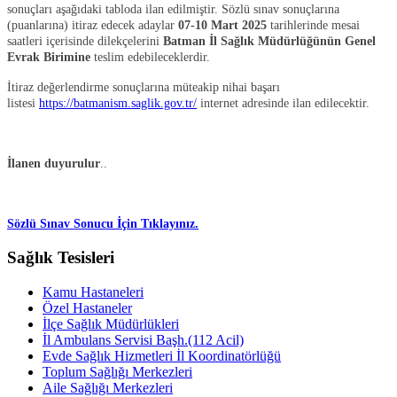
sonuçları aşağıdaki tabloda ilan edilmiştir. Sözlü sınav sonuçlarına
(puanlarına) itiraz edecek adaylar
07-10 Mart 2025
tarihlerinde mesai
saatleri içerisinde dilekçelerini
Batman İl Sağlık Müdürlüğünün Genel
Evrak Birimine
teslim edebileceklerdir.
İtiraz değerlendirme sonuçlarına müteakip nihai başarı
listesi
https://batmanism.saglik.gov.tr/
internet adresinde ilan edilecektir.
İlanen duyurulur
..
Sözlü Sınav Sonucu İçin Tıklayınız.
Sağlık Tesisleri
Kamu Hastaneleri
Özel Hastaneler
İlçe Sağlık Müdürlükleri
İl Ambulans Servisi Başh.(112 Acil)
Evde Sağlık Hizmetleri İl Koordinatörlüğü
Toplum Sağlığı Merkezleri
Aile Sağlığı Merkezleri