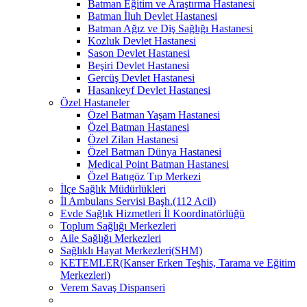
Batman Eğitim ve Araştırma Hastanesi
Batman İluh Devlet Hastanesi
Batman Ağız ve Diş Sağlığı Hastanesi
Kozluk Devlet Hastanesi
Sason Devlet Hastanesi
Beşiri Devlet Hastanesi
Gercüş Devlet Hastanesi
Hasankeyf Devlet Hastanesi
Özel Hastaneler
Özel Batman Yaşam Hastanesi
Özel Batman Hastanesi
Özel Zilan Hastanesi
Özel Batman Dünya Hastanesi
Medical Point Batman Hastanesi
Özel Batıgöz Tıp Merkezi
İlçe Sağlık Müdürlükleri
İl Ambulans Servisi Başh.(112 Acil)
Evde Sağlık Hizmetleri İl Koordinatörlüğü
Toplum Sağlığı Merkezleri
Aile Sağlığı Merkezleri
Sağlıklı Hayat Merkezleri(SHM)
KETEMLER(Kanser Erken Teşhis, Tarama ve Eğitim
Merkezleri)
Verem Savaş Dispanseri