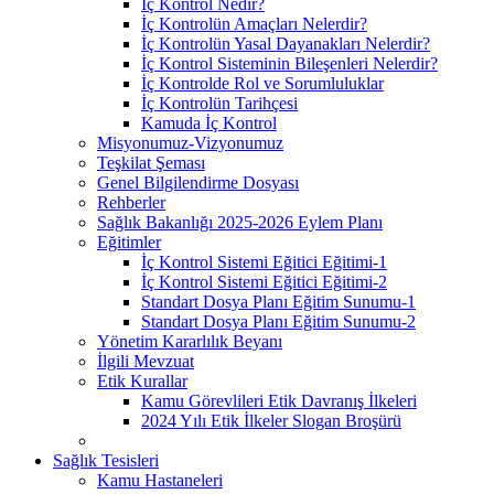
İç Kontrol Nedir?
İç Kontrolün Amaçları Nelerdir?
İç Kontrolün Yasal Dayanakları Nelerdir?
İç Kontrol Sisteminin Bileşenleri Nelerdir?
İç Kontrolde Rol ve Sorumluluklar
İç Kontrolün Tarihçesi
Kamuda İç Kontrol
Misyonumuz-Vizyonumuz
Teşkilat Şeması
Genel Bilgilendirme Dosyası
Rehberler
Sağlık Bakanlığı 2025-2026 Eylem Planı
Eğitimler
İç Kontrol Sistemi Eğitici Eğitimi-1
İç Kontrol Sistemi Eğitici Eğitimi-2
Standart Dosya Planı Eğitim Sunumu-1
Standart Dosya Planı Eğitim Sunumu-2
Yönetim Kararlılık Beyanı
İlgili Mevzuat
Etik Kurallar
Kamu Görevlileri Etik Davranış İlkeleri
2024 Yılı Etik İlkeler Slogan Broşürü
Sağlık Tesisleri
Kamu Hastaneleri