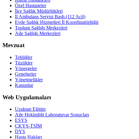
Özel Hastaneler
İlçe Sağlık Müdürlükleri
İl Ambulans Servisi Başh.(112 Acil)
Evde Sağlık Hizmetleri İl Koordinatörlüğü
Toplum Sağlığı Merkezleri
Aile Sağlığı Merkezleri
Mevzuat
Tebliğler
Tüzükler
Yönergeler
Genelgeler
Yönetmelikler
Kanunlar
Web Uygulamaları
Uzaktan Eğitim
Aile Hekimliği Laboratuvar Sonuçları
ESYS
ÇKYS-TSİM
DYS
Hasta Hakları