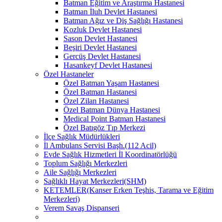
Batman Eğitim ve Araştırma Hastanesi
Batman İluh Devlet Hastanesi
Batman Ağız ve Diş Sağlığı Hastanesi
Kozluk Devlet Hastanesi
Sason Devlet Hastanesi
Beşiri Devlet Hastanesi
Gercüş Devlet Hastanesi
Hasankeyf Devlet Hastanesi
Özel Hastaneler
Özel Batman Yaşam Hastanesi
Özel Batman Hastanesi
Özel Zilan Hastanesi
Özel Batman Dünya Hastanesi
Medical Point Batman Hastanesi
Özel Batıgöz Tıp Merkezi
İlçe Sağlık Müdürlükleri
İl Ambulans Servisi Başh.(112 Acil)
Evde Sağlık Hizmetleri İl Koordinatörlüğü
Toplum Sağlığı Merkezleri
Aile Sağlığı Merkezleri
Sağlıklı Hayat Merkezleri(SHM)
KETEMLER(Kanser Erken Teşhis, Tarama ve Eğitim
Merkezleri)
Verem Savaş Dispanseri