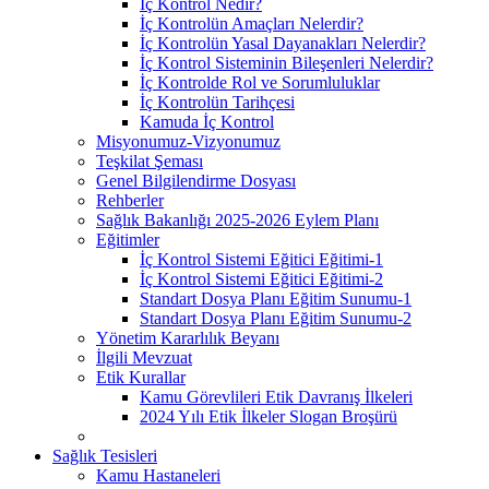
İç Kontrol Nedir?
İç Kontrolün Amaçları Nelerdir?
İç Kontrolün Yasal Dayanakları Nelerdir?
İç Kontrol Sisteminin Bileşenleri Nelerdir?
İç Kontrolde Rol ve Sorumluluklar
İç Kontrolün Tarihçesi
Kamuda İç Kontrol
Misyonumuz-Vizyonumuz
Teşkilat Şeması
Genel Bilgilendirme Dosyası
Rehberler
Sağlık Bakanlığı 2025-2026 Eylem Planı
Eğitimler
İç Kontrol Sistemi Eğitici Eğitimi-1
İç Kontrol Sistemi Eğitici Eğitimi-2
Standart Dosya Planı Eğitim Sunumu-1
Standart Dosya Planı Eğitim Sunumu-2
Yönetim Kararlılık Beyanı
İlgili Mevzuat
Etik Kurallar
Kamu Görevlileri Etik Davranış İlkeleri
2024 Yılı Etik İlkeler Slogan Broşürü
Sağlık Tesisleri
Kamu Hastaneleri