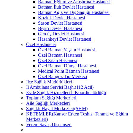
Batman Eğitim ve Araştırma Hastanesi
Batman İluh Devlet Hastanesi
Batman Ağız ve Diş Sağlığı Hastanesi
Kozluk Devlet Hastanesi
Sason Devlet Hastanesi
Beşiri Devlet Hastanesi
Gercüş Devlet Hastanesi
Hasankeyf Devlet Hastanesi
Özel Hastaneler
Özel Batman Yaşam Hastanesi
Özel Batman Hastanesi
Özel Zilan Hastanesi
Özel Batman Dünya Hastanesi
Medical Point Batman Hastanesi
Özel Batıgöz Tıp Merkezi
İlçe Sağlık Müdürlükleri
İl Ambulans Servisi Başh.(112 Acil)
Evde Sağlık Hizmetleri İl Koordinatörlüğü
Toplum Sağlığı Merkezleri
Aile Sağlığı Merkezleri
Sağlıklı Hayat Merkezleri(SHM)
KETEMLER(Kanser Erken Teşhis, Tarama ve Eğitim
Merkezleri)
Verem Savaş Dispanseri