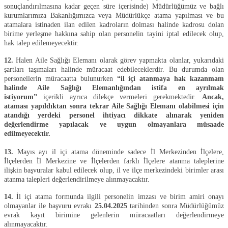
sonuçlandırılmasına kadar geçen süre içerisinde) Müdürlüğümüz ve bağlı
kurumlarımıza Bakanlığımızca veya Müdürlükçe atama yapılması ve bu
atamalara istinaden ilan edilen kadroların dolması halinde kadrosu dolan
birime yerleşme hakkına sahip olan personelin tayini iptal edilecek olup,
hak talep edilemeyecektir.
12.
Halen Aile Sağlığı Elemanı olarak görev yapmakta olanlar, yukarıdaki
şartları taşımaları halinde müracaat edebileceklerdir. Bu durumda olan
personellerin müracaatta bulunurken
“il içi atanmaya hak kazanmam
halinde Aile Sağlığı Elemanlığından istifa en ayrılmak
istiyorum”
içerikli ayrıca dilekçe vermeleri gerekmektedir.
Ancak,
ataması yapıldıktan sonra tekrar Aile Sağlığı Elemanı olabilmesi için
atandığı yerdeki personel ihtiyacı dikkate alınarak yeniden
değerlendirme yapılacak ve uygun olmayanlara müsaade
edilmeyecektir.
13.
Mayıs ayı il içi atama döneminde sadece İl Merkezinden İlçelere,
İlçelerden İl Merkezine ve İlçelerden farklı İlçelere atanma taleplerine
ilişkin başvuralar kabul edilecek olup, il ve ilçe merkezindeki birimler arası
atanma talepleri değerlendirilmeye alınmayacaktır.
14.
İl
içi atama formunda ilgili personelin imzası ve birim amiri onayı
olmayanlar ile başvuru evrakı
25.04.2025
tarihinden sonra Müdürlüğümüz
evrak kayıt birimine gelenlerin müracaatları değerlendirmeye
alınmayacaktır.