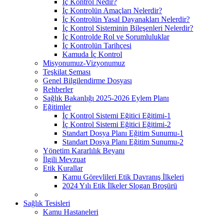
İç Kontrol Nedir?
İç Kontrolün Amaçları Nelerdir?
İç Kontrolün Yasal Dayanakları Nelerdir?
İç Kontrol Sisteminin Bileşenleri Nelerdir?
İç Kontrolde Rol ve Sorumluluklar
İç Kontrolün Tarihçesi
Kamuda İç Kontrol
Misyonumuz-Vizyonumuz
Teşkilat Şeması
Genel Bilgilendirme Dosyası
Rehberler
Sağlık Bakanlığı 2025-2026 Eylem Planı
Eğitimler
İç Kontrol Sistemi Eğitici Eğitimi-1
İç Kontrol Sistemi Eğitici Eğitimi-2
Standart Dosya Planı Eğitim Sunumu-1
Standart Dosya Planı Eğitim Sunumu-2
Yönetim Kararlılık Beyanı
İlgili Mevzuat
Etik Kurallar
Kamu Görevlileri Etik Davranış İlkeleri
2024 Yılı Etik İlkeler Slogan Broşürü
Sağlık Tesisleri
Kamu Hastaneleri