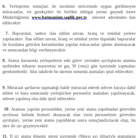
6.
Yerleştirme sonuçları ile inceleme neticesinde uygun görülmeyen
müracaatlar, ret gerekçeleri ile birlikte tebligat yerine geçmek üzere
Müdürlüğümüz
www.batmanism.saglik.gov.tr
internet adresinden ilan
edilecektir.
7.
Başvurular, sadece ilan edilen unvan, branş ve münhal yerlere
yapılacaktır. İlan edilen unvan, branş ve münhal yerler dışındaki başvurular
ile kısıtlama getirilen kurumlardan yapılan müracaatlar işleme alınmayacak
ve sonucundan bilgi verilmeyecektir.
8.
Atama kurasında yerleşenlerin eski görev yerinden ayrılışlarını atanma
tarihinden itibaren mazeretsiz en geç 30 (otuz) gün içerisinde yapmaları
gerekmektedir. Aksi takdirde bu sürenin sonunda atamaları iptal edilecektir.
9.
Müracaat şartlarını taşımadığı halde müracaat ederek sehven kuraya dahil
edilen ve kura sonucunda yerleştirilen personelin atamaları yapılmayacak,
sehven yapılmış olsa dahi iptal edilecektir.
10
.
Ataması yapılan personelden, yerine yeni atama yapılmadan görevden
ayrılması halinde hizmeti aksayacak olan yerin personelinin görevden
ayrılışları, yerine yeni atama yapıldıktan sonra sonuçlandırılacak olup, bu
süre iki ayı geçmeyecektir.
11.
İl içi atama dönemi süresi içerisinde (Mayıs ayı itibariyle atamaların