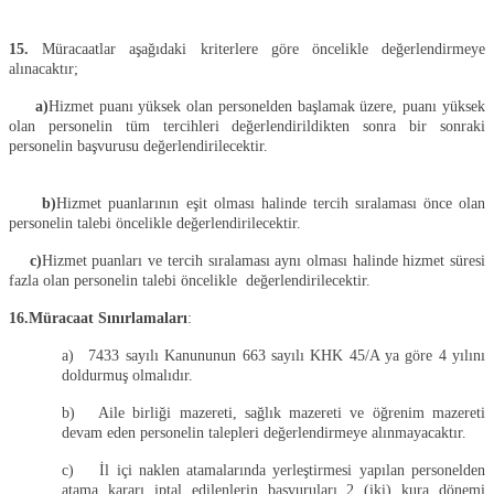
15.
Müracaatlar aşağıdaki kriterlere göre öncelikle değerlendirmeye
alınacaktır;
a)
Hizmet puanı yüksek olan personelden başlamak üzere, puanı yüksek
olan personelin tüm tercihleri değerlendirildikten sonra bir sonraki
personelin başvurusu değerlendirilecektir.
b)
Hizmet puanlarının eşit olması halinde tercih sıralaması önce olan
personelin talebi öncelikle değerlendirilecektir.
c)
Hizmet puanları ve tercih sıralaması aynı olması halinde hizmet süresi
fazla olan personelin talebi öncelikle
değerlendirilecektir.
16.Müracaat Sınırlamaları
:
a)
7433 sayılı Kanununun 663 sayılı KHK 45/A ya göre 4 yılını
doldurmuş olmalıdır.
b)
Aile birliği mazereti, sağlık mazereti ve öğrenim mazereti
devam eden personelin talepleri değerlendirmeye alınmayacaktır.
c)
İl içi naklen atamalarında yerleştirmesi yapılan personelden
atama kararı iptal edilenlerin başvuruları 2 (iki) kura dönemi