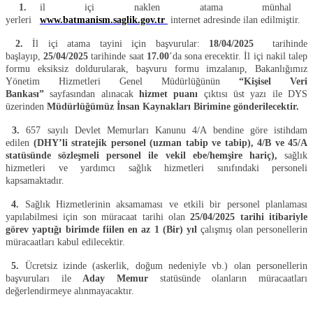
1.
il içi naklen atama münhal
yerleri
www.batmanism.saglik.gov.tr
internet adresinde ilan edilmiştir.
2.
İl içi atama tayini için başvurular:
18/04/2025
tarihinde
başlayıp,
25/04/2025
tarihinde saat
17.00
’da sona erecektir. İl içi nakil talep
formu eksiksiz doldurularak, başvuru formu imzalanıp, Bakanlığımız
Yönetim Hizmetleri Genel Müdürlüğünün
“Kişisel Veri
Bankası”
sayfasından alınacak
hizmet puanı
çıktısı üst yazı ile DYS
üzerinden
Müdürlüğümüz İnsan Kaynakları Birimine gönderilecektir.
3.
657 sayılı Devlet Memurları Kanunu 4/A bendine göre istihdam
edilen
(DHY’li stratejik personel (uzman tabip ve tabip), 4/B ve 45/A
statüsünde sözleşmeli personel ile vekil ebe/hemşire hariç),
sağlık
hizmetleri ve yardımcı sağlık hizmetleri sınıfındaki personeli
kapsamaktadır.
4.
Sağlık Hizmetlerinin aksamaması ve etkili bir personel planlaması
yapılabilmesi için son müracaat tarihi olan
25/04/2025
tarihi itibariyle
görev yaptığı birimde fiilen en az 1 (Bir) yıl
çalışmış olan personellerin
müracaatları kabul edilecektir.
5.
Ücretsiz izinde (askerlik, doğum nedeniyle vb.) olan personellerin
başvuruları ile
Aday Memur
statüsünde olanların müracaatları
değerlendirmeye alınmayacaktır.