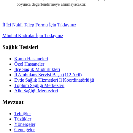
boyunca değerlendirmeye alınmayacaktır.
İl İçi Nakil Talep Formu İçin Tıklayınız
Münhal Kadrolar İçin Tıklayınız
Sağlık Tesisleri
Kamu Hastaneleri
Özel Hastaneler
İlçe Sağlık Müdürlükleri
İl Ambulans Servisi Başh.(112 Acil)
Evde Sağlık Hizmetleri İl Koordinatörlüğü
Toplum Sağlığı Merkezleri
Aile Sağlığı Merkezleri
Mevzuat
Tebliğler
Tüzükler
Yönergeler
Genelgeler