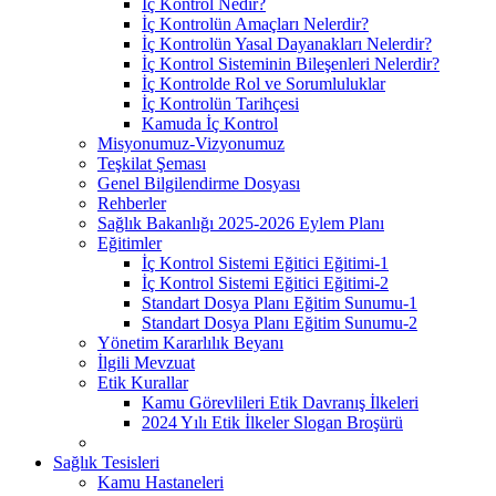
İç Kontrol Nedir?
İç Kontrolün Amaçları Nelerdir?
İç Kontrolün Yasal Dayanakları Nelerdir?
İç Kontrol Sisteminin Bileşenleri Nelerdir?
İç Kontrolde Rol ve Sorumluluklar
İç Kontrolün Tarihçesi
Kamuda İç Kontrol
Misyonumuz-Vizyonumuz
Teşkilat Şeması
Genel Bilgilendirme Dosyası
Rehberler
Sağlık Bakanlığı 2025-2026 Eylem Planı
Eğitimler
İç Kontrol Sistemi Eğitici Eğitimi-1
İç Kontrol Sistemi Eğitici Eğitimi-2
Standart Dosya Planı Eğitim Sunumu-1
Standart Dosya Planı Eğitim Sunumu-2
Yönetim Kararlılık Beyanı
İlgili Mevzuat
Etik Kurallar
Kamu Görevlileri Etik Davranış İlkeleri
2024 Yılı Etik İlkeler Slogan Broşürü
Sağlık Tesisleri
Kamu Hastaneleri