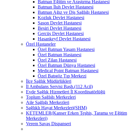
Batman Eğitim ve Araştırma Hastanesi
Batman İluh Devlet Hastanesi
Batman Ağız ve Diş Sağlığı Hastanesi
Kozluk Devlet Hastanesi
Sason Devlet Hastanesi
Beşiri Devlet Hastanesi
Gercüş Devlet Hastanesi
Hasankeyf Devlet Hastanesi
Özel Hastaneler
Özel Batman Yaşam Hastanesi
Özel Batman Hastanesi
Özel Zilan Hastanesi
Özel Batman Dünya Hastanesi
Medical Point Batman Hastanesi
Özel Batıgöz Tıp Merkezi
İlçe Sağlık Müdürlükleri
İl Ambulans Servisi Başh.(112 Acil)
Evde Sağlık Hizmetleri İl Koordinatörlüğü
Toplum Sağlığı Merkezleri
Aile Sağlığı Merkezleri
Sağlıklı Hayat Merkezleri(SHM)
KETEMLER(Kanser Erken Teşhis, Tarama ve Eğitim
Merkezleri)
Verem Savaş Dispanseri