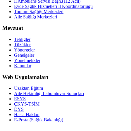
İl Ambulans Servisi Başh.(112 Acil)
Evde Sağlık Hizmetleri İl Koordinatörlüğü
Toplum Sağlığı Merkezleri
Aile Sağlığı Merkezleri
Mevzuat
Tebliğler
Tüzükler
Yönergeler
Genelgeler
Yönetmelikler
Kanunlar
Web Uygulamaları
Uzaktan Eğitim
Aile Hekimliği Laboratuvar Sonuçları
ESYS
ÇKYS-TSİM
DYS
Hasta Hakları
E-Posta (Sağlık Bakanlığı)