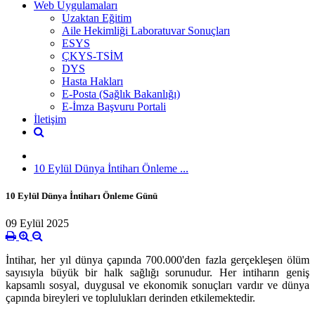
Web Uygulamaları
Uzaktan Eğitim
Aile Hekimliği Laboratuvar Sonuçları
ESYS
ÇKYS-TSİM
DYS
Hasta Hakları
E-Posta (Sağlık Bakanlığı)
E-İmza Başvuru Portali
İletişim
10 Eylül Dünya İntiharı Önleme ...
10 Eylül Dünya İntiharı Önleme Günü
09 Eylül 2025
İntihar, her yıl dünya çapında 700.000'den fazla gerçekleşen ölüm
sayısıyla büyük bir halk sağlığı sorunudur. Her intiharın geniş
kapsamlı sosyal, duygusal ve ekonomik sonuçları vardır ve dünya
çapında bireyleri ve toplulukları derinden etkilemektedir.