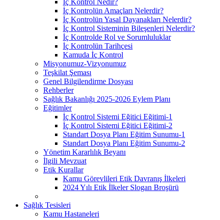
İç Kontrol Nedir?
İç Kontrolün Amaçları Nelerdir?
İç Kontrolün Yasal Dayanakları Nelerdir?
İç Kontrol Sisteminin Bileşenleri Nelerdir?
İç Kontrolde Rol ve Sorumluluklar
İç Kontrolün Tarihçesi
Kamuda İç Kontrol
Misyonumuz-Vizyonumuz
Teşkilat Şeması
Genel Bilgilendirme Dosyası
Rehberler
Sağlık Bakanlığı 2025-2026 Eylem Planı
Eğitimler
İç Kontrol Sistemi Eğitici Eğitimi-1
İç Kontrol Sistemi Eğitici Eğitimi-2
Standart Dosya Planı Eğitim Sunumu-1
Standart Dosya Planı Eğitim Sunumu-2
Yönetim Kararlılık Beyanı
İlgili Mevzuat
Etik Kurallar
Kamu Görevlileri Etik Davranış İlkeleri
2024 Yılı Etik İlkeler Slogan Broşürü
Sağlık Tesisleri
Kamu Hastaneleri