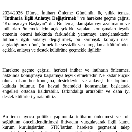
2024-2026 Dünya İntiharı Önleme Günü'nün üç yıllık teması
"İntiharla İlgili Anlatıyı Değiştirmek"
ve harekete geçme çağrısı
"Konuşmaya Başlayın" dır. Bu tema, damgalamayı azaltmanın ve
intiharları önlemek için açık şekilde yapılan konuşmaları teşvik
etmenin önemi hakkında farkındalık yaratmayı amaçlamaktadır.
İntiharla ilgili anlatıyı değiştirmek, bu karmaşık konuyu nasıl
algıladığımızı dönüştürmek ile sessizlik ve damgalama kültüründen
açıklık, anlayış ve destek kültürüne geçmekle ilgilidir.
Harekete geçme çağrısı, herkesi intihar ve intiharın önlenmesi
hakkında konuşmaya başlamaya teşvik etmektedir. Ne kadar küçük
olursa olsun her konuşma, destekleyici ve anlayışlı bir topluma
katkıda bulunur. Bu hayati önemdeki konuşmaları başlatarak
engelleri ortadan kaldırabilir, farkındalığı artırabilir ve daha iyi
destek kültürleri yaratabiliriz.
Bu tema ayrıca politika yapımında intiharın önlenmesi ve ruh
sağlığının önceliklendirilmesi ihtiyacını vurgulayarak ilgili kamu
kurum kuruluşlardan, STK’lardan harekete geçmesini talep