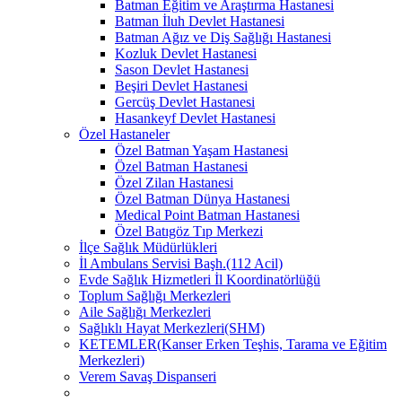
Batman Eğitim ve Araştırma Hastanesi
Batman İluh Devlet Hastanesi
Batman Ağız ve Diş Sağlığı Hastanesi
Kozluk Devlet Hastanesi
Sason Devlet Hastanesi
Beşiri Devlet Hastanesi
Gercüş Devlet Hastanesi
Hasankeyf Devlet Hastanesi
Özel Hastaneler
Özel Batman Yaşam Hastanesi
Özel Batman Hastanesi
Özel Zilan Hastanesi
Özel Batman Dünya Hastanesi
Medical Point Batman Hastanesi
Özel Batıgöz Tıp Merkezi
İlçe Sağlık Müdürlükleri
İl Ambulans Servisi Başh.(112 Acil)
Evde Sağlık Hizmetleri İl Koordinatörlüğü
Toplum Sağlığı Merkezleri
Aile Sağlığı Merkezleri
Sağlıklı Hayat Merkezleri(SHM)
KETEMLER(Kanser Erken Teşhis, Tarama ve Eğitim
Merkezleri)
Verem Savaş Dispanseri