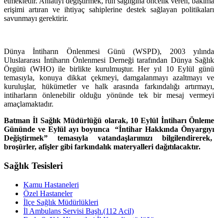
etmektedir. Anlatıyı değiştirmek, ruh sağlığına öncelik veren, bakıma
erişimi artıran ve ihtiyaç sahiplerine destek sağlayan politikaları
savunmayı gerektirir.
Dünya İntiharın Önlenmesi Günü (WSPD), 2003 yılında
Uluslararası İntiharın Önlenmesi Derneği tarafından Dünya Sağlık
Örgütü (WHO) ile birlikte kurulmuştur. Her yıl 10 Eylül günü
temasıyla, konuya dikkat çekmeyi, damgalanmayı azaltmayı ve
kuruluşlar, hükümetler ve halk arasında farkındalığı artırmayı,
intiharların önlenebilir olduğu yönünde tek bir mesaj vermeyi
amaçlamaktadır.
Batman İl Sağlık Müdürlüğü olarak, 10 Eylül İntiharı Önleme
Gününde ve Eylül ayı boyunca “İntihar Hakkında Önyargıyı
Değiştirmek” temasıyla vatandaşlarımızı bilgilendirerek,
broşürler, afişler gibi farkındalık materyalleri dağıtılacaktır.
Sağlık Tesisleri
Kamu Hastaneleri
Özel Hastaneler
İlçe Sağlık Müdürlükleri
İl Ambulans Servisi Başh.(112 Acil)