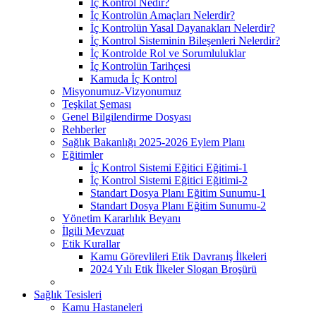
İç Kontrol Nedir?
İç Kontrolün Amaçları Nelerdir?
İç Kontrolün Yasal Dayanakları Nelerdir?
İç Kontrol Sisteminin Bileşenleri Nelerdir?
İç Kontrolde Rol ve Sorumluluklar
İç Kontrolün Tarihçesi
Kamuda İç Kontrol
Misyonumuz-Vizyonumuz
Teşkilat Şeması
Genel Bilgilendirme Dosyası
Rehberler
Sağlık Bakanlığı 2025-2026 Eylem Planı
Eğitimler
İç Kontrol Sistemi Eğitici Eğitimi-1
İç Kontrol Sistemi Eğitici Eğitimi-2
Standart Dosya Planı Eğitim Sunumu-1
Standart Dosya Planı Eğitim Sunumu-2
Yönetim Kararlılık Beyanı
İlgili Mevzuat
Etik Kurallar
Kamu Görevlileri Etik Davranış İlkeleri
2024 Yılı Etik İlkeler Slogan Broşürü
Sağlık Tesisleri
Kamu Hastaneleri