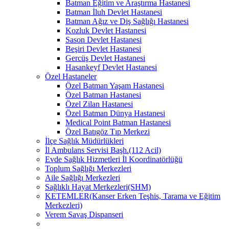
Batman Eğitim ve Araştırma Hastanesi
Batman İluh Devlet Hastanesi
Batman Ağız ve Diş Sağlığı Hastanesi
Kozluk Devlet Hastanesi
Sason Devlet Hastanesi
Beşiri Devlet Hastanesi
Gercüş Devlet Hastanesi
Hasankeyf Devlet Hastanesi
Özel Hastaneler
Özel Batman Yaşam Hastanesi
Özel Batman Hastanesi
Özel Zilan Hastanesi
Özel Batman Dünya Hastanesi
Medical Point Batman Hastanesi
Özel Batıgöz Tıp Merkezi
İlçe Sağlık Müdürlükleri
İl Ambulans Servisi Başh.(112 Acil)
Evde Sağlık Hizmetleri İl Koordinatörlüğü
Toplum Sağlığı Merkezleri
Aile Sağlığı Merkezleri
Sağlıklı Hayat Merkezleri(SHM)
KETEMLER(Kanser Erken Teşhis, Tarama ve Eğitim
Merkezleri)
Verem Savaş Dispanseri