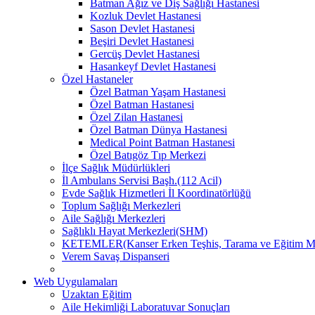
Batman Ağız ve Diş Sağlığı Hastanesi
Kozluk Devlet Hastanesi
Sason Devlet Hastanesi
Beşiri Devlet Hastanesi
Gercüş Devlet Hastanesi
Hasankeyf Devlet Hastanesi
Özel Hastaneler
Özel Batman Yaşam Hastanesi
Özel Batman Hastanesi
Özel Zilan Hastanesi
Özel Batman Dünya Hastanesi
Medical Point Batman Hastanesi
Özel Batıgöz Tıp Merkezi
İlçe Sağlık Müdürlükleri
İl Ambulans Servisi Başh.(112 Acil)
Evde Sağlık Hizmetleri İl Koordinatörlüğü
Toplum Sağlığı Merkezleri
Aile Sağlığı Merkezleri
Sağlıklı Hayat Merkezleri(SHM)
KETEMLER(Kanser Erken Teşhis, Tarama ve Eğitim Me
Verem Savaş Dispanseri
Web Uygulamaları
Uzaktan Eğitim
Aile Hekimliği Laboratuvar Sonuçları