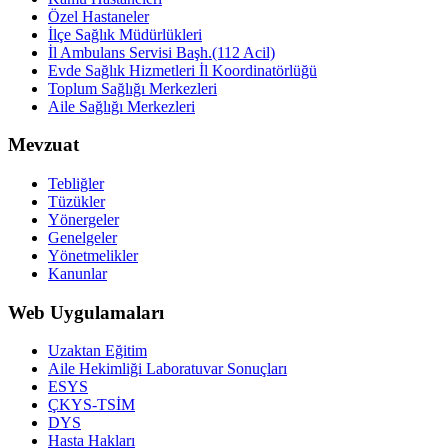
Özel Hastaneler
İlçe Sağlık Müdürlükleri
İl Ambulans Servisi Başh.(112 Acil)
Evde Sağlık Hizmetleri İl Koordinatörlüğü
Toplum Sağlığı Merkezleri
Aile Sağlığı Merkezleri
Mevzuat
Tebliğler
Tüzükler
Yönergeler
Genelgeler
Yönetmelikler
Kanunlar
Web Uygulamaları
Uzaktan Eğitim
Aile Hekimliği Laboratuvar Sonuçları
ESYS
ÇKYS-TSİM
DYS
Hasta Hakları