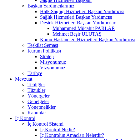
Sağlık Hizmetleri Başkanı
Başkan Yardımcılarımız
Halk Sağlığı Hizmetleri Başkan Yardımcısı
Sağlık Hizmetleri Başkan Yardımcısı
Destek Hizmetleri Başkan Yardımcıları
Muhammed Mücahit PARLAR
Mehmet Beşir ULUTAŞ
Kamu Hastaneleri Hizmetleri Başkan Yardımcısı
Teşkilat Şeması
Kurum Politikası
Strateji
Misyonumuz
Vizyonumuz
Tarihçe
Mevzuat
Tebliğler
Tüzükler
Yönergeler
Genelgeler
Yönetmelikler
Kanunlar
İç Kontrol
İç Kontrol Sistemi
İç Kontrol Nedir?
İç Kontrolün Amaçları Nelerdir?