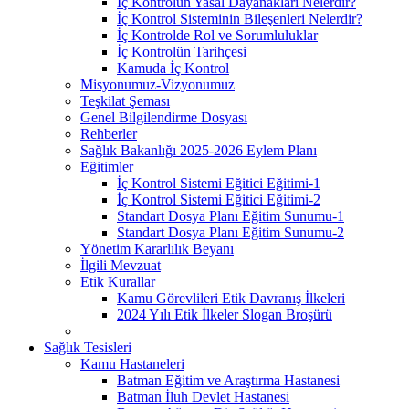
İç Kontrolün Yasal Dayanakları Nelerdir?
İç Kontrol Sisteminin Bileşenleri Nelerdir?
İç Kontrolde Rol ve Sorumluluklar
İç Kontrolün Tarihçesi
Kamuda İç Kontrol
Misyonumuz-Vizyonumuz
Teşkilat Şeması
Genel Bilgilendirme Dosyası
Rehberler
Sağlık Bakanlığı 2025-2026 Eylem Planı
Eğitimler
İç Kontrol Sistemi Eğitici Eğitimi-1
İç Kontrol Sistemi Eğitici Eğitimi-2
Standart Dosya Planı Eğitim Sunumu-1
Standart Dosya Planı Eğitim Sunumu-2
Yönetim Kararlılık Beyanı
İlgili Mevzuat
Etik Kurallar
Kamu Görevlileri Etik Davranış İlkeleri
2024 Yılı Etik İlkeler Slogan Broşürü
Sağlık Tesisleri
Kamu Hastaneleri
Batman Eğitim ve Araştırma Hastanesi
Batman İluh Devlet Hastanesi