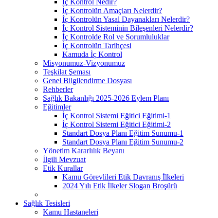
İç Kontrol Nedir?
İç Kontrolün Amaçları Nelerdir?
İç Kontrolün Yasal Dayanakları Nelerdir?
İç Kontrol Sisteminin Bileşenleri Nelerdir?
İç Kontrolde Rol ve Sorumluluklar
İç Kontrolün Tarihçesi
Kamuda İç Kontrol
Misyonumuz-Vizyonumuz
Teşkilat Şeması
Genel Bilgilendirme Dosyası
Rehberler
Sağlık Bakanlığı 2025-2026 Eylem Planı
Eğitimler
İç Kontrol Sistemi Eğitici Eğitimi-1
İç Kontrol Sistemi Eğitici Eğitimi-2
Standart Dosya Planı Eğitim Sunumu-1
Standart Dosya Planı Eğitim Sunumu-2
Yönetim Kararlılık Beyanı
İlgili Mevzuat
Etik Kurallar
Kamu Görevlileri Etik Davranış İlkeleri
2024 Yılı Etik İlkeler Slogan Broşürü
Sağlık Tesisleri
Kamu Hastaneleri