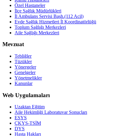
Özel Hastaneler
İlçe Sağlık Müdürlükleri
İl Ambulans Servisi Başh.(112 Acil)
Evde Sağlık Hizmetleri İl Koordinatörlüğü
Toplum Sağlığı Merkezleri
Aile Sağlığı Merkezleri
Mevzuat
Tebliğler
Tüzükler
Yönergeler
Genelgeler
Yönetmelikler
Kanunlar
Web Uygulamaları
Uzaktan Eğitim
Aile Hekimliği Laboratuvar Sonuçları
ESYS
ÇKYS-TSİM
DYS
Hasta Hakları