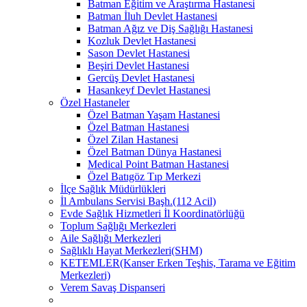
Batman Eğitim ve Araştırma Hastanesi
Batman İluh Devlet Hastanesi
Batman Ağız ve Diş Sağlığı Hastanesi
Kozluk Devlet Hastanesi
Sason Devlet Hastanesi
Beşiri Devlet Hastanesi
Gercüş Devlet Hastanesi
Hasankeyf Devlet Hastanesi
Özel Hastaneler
Özel Batman Yaşam Hastanesi
Özel Batman Hastanesi
Özel Zilan Hastanesi
Özel Batman Dünya Hastanesi
Medical Point Batman Hastanesi
Özel Batıgöz Tıp Merkezi
İlçe Sağlık Müdürlükleri
İl Ambulans Servisi Başh.(112 Acil)
Evde Sağlık Hizmetleri İl Koordinatörlüğü
Toplum Sağlığı Merkezleri
Aile Sağlığı Merkezleri
Sağlıklı Hayat Merkezleri(SHM)
KETEMLER(Kanser Erken Teşhis, Tarama ve Eğitim
Merkezleri)
Verem Savaş Dispanseri