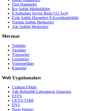
Özel Hastaneler
İlçe Sağlık Müdürlükleri
İl Ambulans Servisi Başh.(112 Acil)
Evde Sağlık Hizmetleri İl Koordinatörlüğü
Toplum Sağlığı Merkezleri
Aile Sağlığı Merkezleri
Mevzuat
Tebliğler
Tüzükler
Yönergeler
Genelgeler
Yönetmelikler
Kanunlar
Web Uygulamaları
Uzaktan Eğitim
Aile Hekimliği Laboratuvar Sonuçları
ESYS
ÇKYS-TSİM
DYS
Hasta Hakları