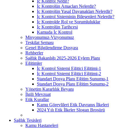
İç Kontrol Nedir?
İç Kontrolün Amaçları Nelerdir?
İç Kontrolün Yasal Dayanakları Nelerdir?
İç Kontrol Sisteminin Bileşenleri Nelerdir?
İç Kontrolde Rol ve Sorumluluklar
İç Kontrolün Tarihçesi
Kamuda İç Kontrol
Misyonumuz-Vizyonumuz
Teşkilat Şeması
Genel Bilgilendirme Dosyası
Rehberler
Sağlık Bakanlığı 2025-2026 Eylem Planı
Eğitimler
İç Kontrol Sistemi Eğitici Eğitimi-1
İç Kontrol Sistemi Eğitici Eğitimi-2
Standart Dosya Planı Eğitim Sunumu-1
Standart Dosya Planı Eğitim Sunumu-2
Yönetim Kararlılık Beyanı
İlgili Mevzuat
Etik Kurallar
Kamu Görevlileri Etik Davranış İlkeleri
2024 Yılı Etik İlkeler Slogan Broşürü
Sağlık Tesisleri
Kamu Hastaneleri