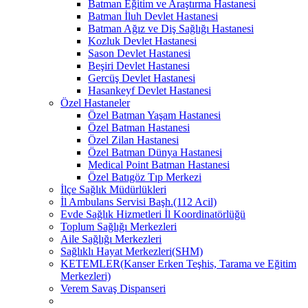
Batman Eğitim ve Araştırma Hastanesi
Batman İluh Devlet Hastanesi
Batman Ağız ve Diş Sağlığı Hastanesi
Kozluk Devlet Hastanesi
Sason Devlet Hastanesi
Beşiri Devlet Hastanesi
Gercüş Devlet Hastanesi
Hasankeyf Devlet Hastanesi
Özel Hastaneler
Özel Batman Yaşam Hastanesi
Özel Batman Hastanesi
Özel Zilan Hastanesi
Özel Batman Dünya Hastanesi
Medical Point Batman Hastanesi
Özel Batıgöz Tıp Merkezi
İlçe Sağlık Müdürlükleri
İl Ambulans Servisi Başh.(112 Acil)
Evde Sağlık Hizmetleri İl Koordinatörlüğü
Toplum Sağlığı Merkezleri
Aile Sağlığı Merkezleri
Sağlıklı Hayat Merkezleri(SHM)
KETEMLER(Kanser Erken Teşhis, Tarama ve Eğitim
Merkezleri)
Verem Savaş Dispanseri