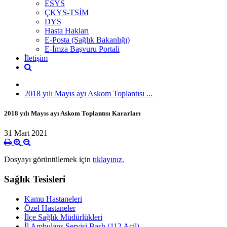
ESYS
ÇKYS-TSİM
DYS
Hasta Hakları
E-Posta (Sağlık Bakanlığı)
E-İmza Başvuru Portali
İletişim
2018 yılı Mayıs ayı Askom Toplantısı ...
2018 yılı Mayıs ayı Askom Toplantısı Kararları
31 Mart 2021
Dosyayı görüntülemek için
tıklayınız.
Sağlık Tesisleri
Kamu Hastaneleri
Özel Hastaneler
İlçe Sağlık Müdürlükleri
İl Ambulans Servisi Başh.(112 Acil)