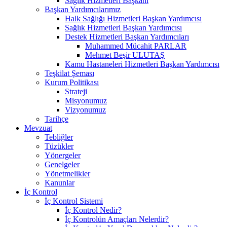
Sağlık Hizmetleri Başkanı
Başkan Yardımcılarımız
Halk Sağlığı Hizmetleri Başkan Yardımcısı
Sağlık Hizmetleri Başkan Yardımcısı
Destek Hizmetleri Başkan Yardımcıları
Muhammed Mücahit PARLAR
Mehmet Beşir ULUTAŞ
Kamu Hastaneleri Hizmetleri Başkan Yardımcısı
Teşkilat Şeması
Kurum Politikası
Strateji
Misyonumuz
Vizyonumuz
Tarihçe
Mevzuat
Tebliğler
Tüzükler
Yönergeler
Genelgeler
Yönetmelikler
Kanunlar
İç Kontrol
İç Kontrol Sistemi
İç Kontrol Nedir?
İç Kontrolün Amaçları Nelerdir?