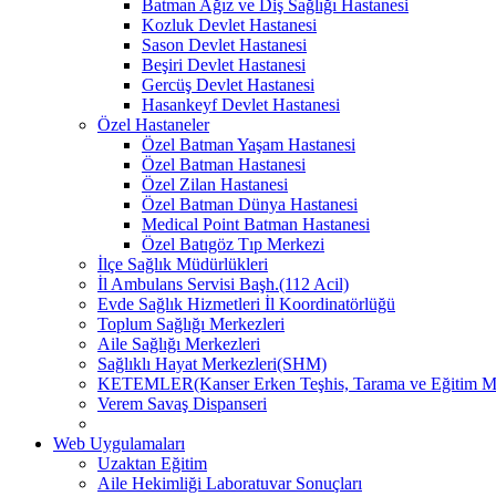
Batman Ağız ve Diş Sağlığı Hastanesi
Kozluk Devlet Hastanesi
Sason Devlet Hastanesi
Beşiri Devlet Hastanesi
Gercüş Devlet Hastanesi
Hasankeyf Devlet Hastanesi
Özel Hastaneler
Özel Batman Yaşam Hastanesi
Özel Batman Hastanesi
Özel Zilan Hastanesi
Özel Batman Dünya Hastanesi
Medical Point Batman Hastanesi
Özel Batıgöz Tıp Merkezi
İlçe Sağlık Müdürlükleri
İl Ambulans Servisi Başh.(112 Acil)
Evde Sağlık Hizmetleri İl Koordinatörlüğü
Toplum Sağlığı Merkezleri
Aile Sağlığı Merkezleri
Sağlıklı Hayat Merkezleri(SHM)
KETEMLER(Kanser Erken Teşhis, Tarama ve Eğitim Me
Verem Savaş Dispanseri
Web Uygulamaları
Uzaktan Eğitim
Aile Hekimliği Laboratuvar Sonuçları