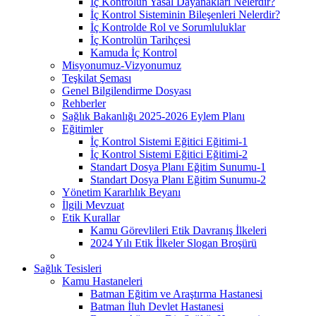
İç Kontrolün Yasal Dayanakları Nelerdir?
İç Kontrol Sisteminin Bileşenleri Nelerdir?
İç Kontrolde Rol ve Sorumluluklar
İç Kontrolün Tarihçesi
Kamuda İç Kontrol
Misyonumuz-Vizyonumuz
Teşkilat Şeması
Genel Bilgilendirme Dosyası
Rehberler
Sağlık Bakanlığı 2025-2026 Eylem Planı
Eğitimler
İç Kontrol Sistemi Eğitici Eğitimi-1
İç Kontrol Sistemi Eğitici Eğitimi-2
Standart Dosya Planı Eğitim Sunumu-1
Standart Dosya Planı Eğitim Sunumu-2
Yönetim Kararlılık Beyanı
İlgili Mevzuat
Etik Kurallar
Kamu Görevlileri Etik Davranış İlkeleri
2024 Yılı Etik İlkeler Slogan Broşürü
Sağlık Tesisleri
Kamu Hastaneleri
Batman Eğitim ve Araştırma Hastanesi
Batman İluh Devlet Hastanesi